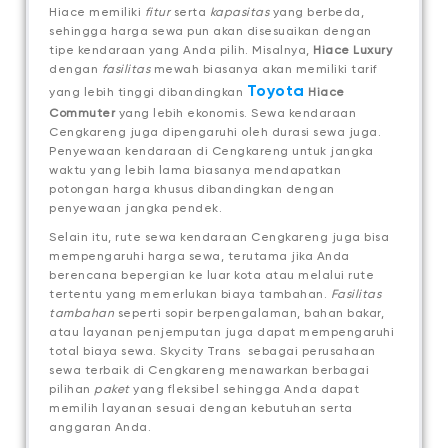
Hiace memiliki
fitur
serta
kapasitas
yang berbeda,
sehingga harga sewa pun akan disesuaikan dengan
tipe kendaraan yang Anda pilih. Misalnya,
Hiace Luxury
dengan
fasilitas
mewah biasanya akan memiliki tarif
Toyota
yang lebih tinggi dibandingkan
Hiace
Commuter
yang lebih ekonomis. Sewa kendaraan
Cengkareng juga dipengaruhi oleh durasi sewa juga.
Penyewaan kendaraan di Cengkareng untuk jangka
waktu yang lebih lama biasanya mendapatkan
potongan harga khusus dibandingkan dengan
penyewaan jangka pendek.
Selain itu, rute sewa kendaraan Cengkareng juga bisa
mempengaruhi harga sewa, terutama jika Anda
berencana bepergian ke luar kota atau melalui rute
tertentu yang memerlukan biaya tambahan.
Fasilitas
tambahan
seperti sopir berpengalaman, bahan bakar,
atau layanan penjemputan juga dapat mempengaruhi
total biaya sewa. Skycity Trans sebagai perusahaan
sewa terbaik di Cengkareng menawarkan berbagai
pilihan
paket
yang fleksibel sehingga Anda dapat
memilih layanan sesuai dengan kebutuhan serta
anggaran Anda.