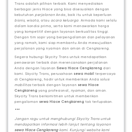
Trans adalah pilihan terbaik. Kami menyediakan
berbagai jenis Hiace yang bisa disesuaikan dengan
kebutuhan
perjalanan
Anda, baik itu untuk keperluan
bisnis
,
wisata
, atau
acara keluarga
. Armada kami selalu
dalam kondisi prima, serta kami menawarkan harga
yang kompetitif dengan layanan berkualitas tinggi.
Dengan tim sopir yang berpengalaman dan pelayanan
yang ramah, kami siap membantu Anda mewujudkan
perjalanan yang nyaman dan aman di Cengkareng.
Segera hubungi Skycity Trans untuk mendapatkan
penawaran terbaik dan merencanakan perjalanan
Anda dengan layanan
Sewa Hiace Cengkareng
dari
kami.
Skycity Trans, perusahaan
sewa mobil
terpercaya
di Cengkareng, hadir untuk memberikan Anda solusi
mobilitas
terbaik dengan layanan
sewa Hiace
Cengkareng
yang profesional,
nyaman
, dan aman.
Skycity Trans berkomitmen untuk memberikan
pengalaman
sewa Hiace Cengkareng
tak terlupakan.
***
Jangan ragu untuk menghubungi Skycity Trans untuk
mendapatkan informasi lebih lanjut tentang layanan
sewa Hiace Cengkareng
kami. Kunjungi website kami