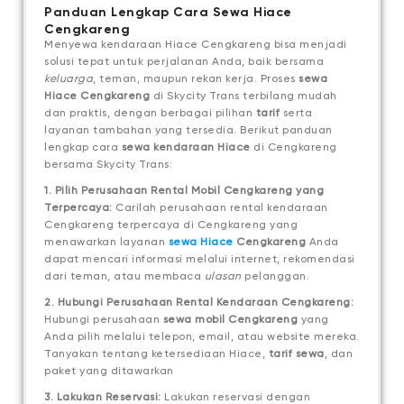
Panduan Lengkap Cara Sewa Hiace
Cengkareng
Menyewa kendaraan Hiace Cengkareng bisa menjadi
solusi tepat untuk perjalanan Anda, baik bersama
keluarga
, teman, maupun rekan kerja. Proses
sewa
Hiace Cengkareng
di Skycity Trans terbilang mudah
dan praktis, dengan berbagai pilihan
tarif
serta
layanan tambahan yang tersedia. Berikut panduan
lengkap cara
sewa kendaraan Hiace
di Cengkareng
bersama Skycity Trans:
1. Pilih Perusahaan Rental Mobil Cengkareng yang
Terpercaya:
Carilah perusahaan rental kendaraan
Cengkareng terpercaya di Cengkareng yang
menawarkan layanan
sewa Hiace
Cengkareng
Anda
dapat mencari informasi melalui internet, rekomendasi
dari teman, atau membaca
ulasan
pelanggan.
2. Hubungi Perusahaan Rental Kendaraan Cengkareng:
Hubungi perusahaan
sewa mobil Cengkareng
yang
Anda pilih melalui telepon, email, atau website mereka.
Tanyakan tentang ketersediaan Hiace,
tarif sewa
, dan
paket yang ditawarkan
3. Lakukan Reservasi:
Lakukan reservasi dengan