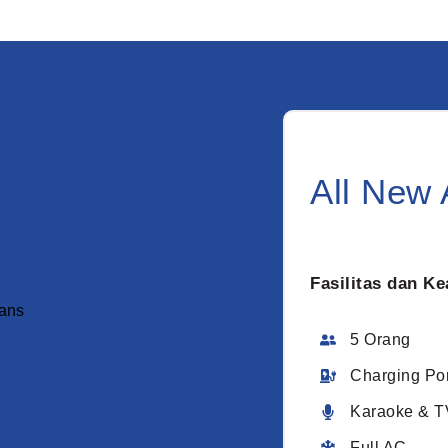
All New
Fasilitas dan K
5 Orang
Charging Por
Karaoke & T
Full AC