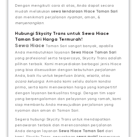
Dengan mengikuti cara di atas, Anda dapat secara
mudah melakukan
sewa kendaraan Hiace Taman Sari
dan menikmati perjalanan
nyaman
, aman, &
menyenangkan
.
Hubungi Skycity Trans untuk Sewa Hiace
Taman Sari Harga Termurah!
Sewa Hiace
Taman Sari sangat banyak, apabila
Anda membutuhkan layanan
Sewa Hiace Taman Sari
yang profesional serta terpercaya, Skycity Trans adalah
pilihan terbaik. Kami menyediakan berbagai jenis Hiace
yang bisa disesuaikan dengan kebutuhan
perjalanan
Anda, baik itu untuk keperluan
bisnis
,
wisata
, atau
acara keluarga
. Armada kami selalu dalam kondisi
prima, serta kami menawarkan harga yang kompetitif
dengan layanan berkualitas tinggi. Dengan tim sopir
yang berpengalaman dan pelayanan yang ramah, kami
siap membantu Anda mewujudkan perjalanan yang
nyaman dan aman di Taman Sari.
Segera hubungi Skycity Trans untuk mendapatkan
penawaran terbaik dan merencanakan perjalanan
Anda dengan layanan
Sewa Hiace Taman Sari
dari
kami.
Skycity Trans, perusahaan
sewa mobil
terpercaya