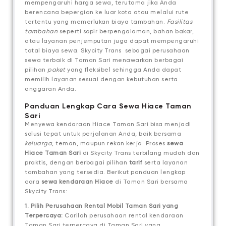
mempengaruhi harga sewa, terutama jika Anda
berencana bepergian ke luar kota atau melalui rute
tertentu yang memerlukan biaya tambahan.
Fasilitas
tambahan
seperti sopir berpengalaman, bahan bakar,
atau layanan penjemputan juga dapat mempengaruhi
total biaya sewa. Skycity Trans sebagai perusahaan
sewa terbaik di Taman Sari menawarkan berbagai
pilihan
paket
yang fleksibel sehingga Anda dapat
memilih layanan sesuai dengan kebutuhan serta
anggaran Anda.
Panduan Lengkap Cara Sewa Hiace Taman
Sari
Menyewa kendaraan Hiace Taman Sari bisa menjadi
solusi tepat untuk perjalanan Anda, baik bersama
keluarga
, teman, maupun rekan kerja. Proses
sewa
Hiace Taman Sari
di Skycity Trans terbilang mudah dan
praktis, dengan berbagai pilihan
tarif
serta layanan
tambahan yang tersedia. Berikut panduan lengkap
cara
sewa kendaraan Hiace
di Taman Sari bersama
Skycity Trans:
1. Pilih Perusahaan Rental Mobil Taman Sari yang
Terpercaya:
Carilah perusahaan rental kendaraan
Taman Sari terpercaya di Taman Sari yang