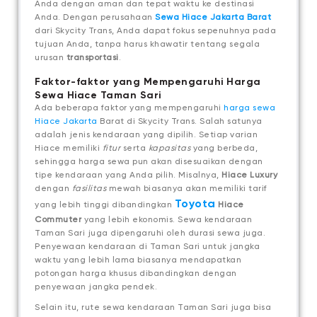
Anda dengan aman dan tepat waktu ke destinasi
Anda. Dengan perusahaan
Sewa Hiace Jakarta Barat
dari Skycity Trans, Anda dapat fokus sepenuhnya pada
tujuan Anda, tanpa harus khawatir tentang segala
urusan
transportasi
.
Faktor-faktor yang Mempengaruhi Harga
Sewa Hiace Taman Sari
Ada beberapa faktor yang mempengaruhi
harga sewa
Hiace Jakarta
Barat di Skycity Trans. Salah satunya
adalah jenis kendaraan yang dipilih. Setiap varian
Hiace memiliki
fitur
serta
kapasitas
yang berbeda,
sehingga harga sewa pun akan disesuaikan dengan
tipe kendaraan yang Anda pilih. Misalnya,
Hiace Luxury
dengan
fasilitas
mewah biasanya akan memiliki tarif
Toyota
yang lebih tinggi dibandingkan
Hiace
Commuter
yang lebih ekonomis. Sewa kendaraan
Taman Sari juga dipengaruhi oleh durasi sewa juga.
Penyewaan kendaraan di Taman Sari untuk jangka
waktu yang lebih lama biasanya mendapatkan
potongan harga khusus dibandingkan dengan
penyewaan jangka pendek.
Selain itu, rute sewa kendaraan Taman Sari juga bisa