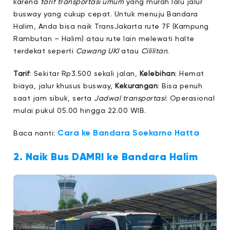
karena
tarif transportasi umum
yang murah lalu jalur
busway yang cukup cepat. Untuk menuju Bandara
Halim, Anda bisa naik TransJakarta rute 7F (Kampung
Rambutan – Halim) atau rute lain melewati halte
terdekat seperti
Cawang UKI
atau
Cililitan
.
Tarif
: Sekitar Rp3.500 sekali jalan,
Kelebihan
: Hemat
biaya, jalur khusus busway,
Kekurangan
: Bisa penuh
saat jam sibuk, serta
Jadwal transportasi
: Operasional
mulai pukul 05.00 hingga 22.00 WIB.
Cara ke Bandara Soekarno Hatta
Baca nanti:
2. Naik Bus DAMRI ke Bandara Halim