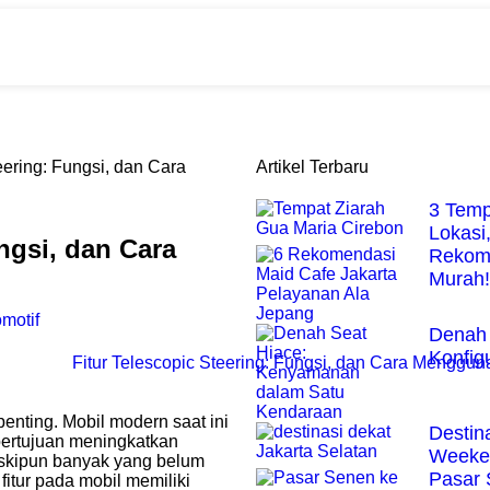
eering: Fungsi, dan Cara
Artikel Terbaru
3 Temp
Lokasi,
ngsi, dan Cara
Rekome
Murah!
motif
Denah 
Konfig
penting. Mobil modern saat ini
Destina
 bertujuan meningkatkan
Weeken
skipun banyak yang belum
Pasar 
fitur pada mobil memiliki