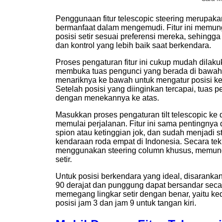
Penggunaan fitur telescopic steering merupaka
bermanfaat dalam mengemudi. Fitur ini memu
posisi setir sesuai preferensi mereka, sehin
dan kontrol yang lebih baik saat berkendara.
Proses pengaturan fitur ini cukup mudah dilak
membuka tuas pengunci yang berada di bawah s
menariknya ke bawah untuk mengatur posisi keti
Setelah posisi yang diinginkan tercapai, tuas p
dengan menekannya ke atas.
Masukkan proses pengaturan tilt telescopic ke
memulai perjalanan. Fitur ini sama pentingnya
spion atau ketinggian jok, dan sudah menjadi 
kendaraan roda empat di Indonesia. Secara teknis
menggunakan steering column khusus, memung
setir.
Untuk posisi berkendara yang ideal, disaranka
90 derajat dan punggung dapat bersandar secara
memegang lingkar setir dengan benar, yaitu ke
posisi jam 3 dan jam 9 untuk tangan kiri.