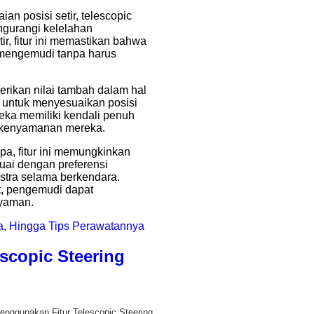
an posisi setir, telescopic
ngurangi kelelahan
, fitur ini memastikan bahwa
 mengemudi tanpa harus
berikan nilai tambah dalam hal
ntuk menyesuaikan posisi
eka memiliki kendali penuh
 kenyamanan mereka.
rupa, fitur ini memungkinkan
uai dengan preferensi
tra selama berkendara.
lt, pengemudi dapat
nyaman.
a, Hingga Tips Perawatannya
scopic Steering
enggunakan Fitur Telescopic Steering