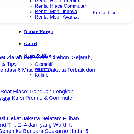
Rental Hiace Premio
Rental Hiace Commuter
Rental Mobil Innova
Konsultasi
Rental Mobil Avanza
Daftar Harga
Galeri
News & Blog
at Ziarah Gua Maria Cirebon, Sejarah,
 & Tips
Otomotif
ndasi 6 Maid Cafe Jakarta Terbaik dan
Wisata
Kuliner
Seat Hiace: Panduan Lengkap
urasi Kursi Premio & Commuter
si Dekat Jakarta Selatan: Pilihan
d Trip 2–4 Jam yang Worth It
Senen ke Bandara Soekarno Hatta: 5