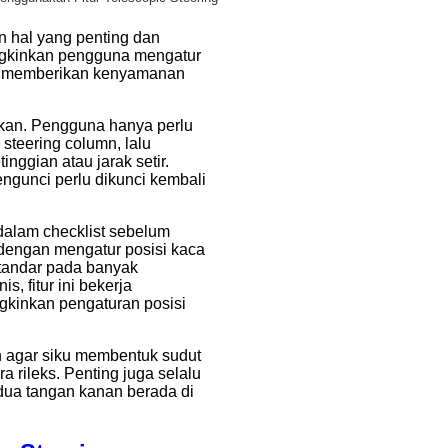
n hal yang penting dan
ngkinkan pengguna mengatur
gga memberikan kenyamanan
ukan. Pengguna hanya perlu
teering column, lalu
nggian atau jarak setir.
engunci perlu dikunci kembali
 dalam checklist sebelum
 dengan mengatur posisi kaca
standar pada banyak
, fitur ini bekerja
kinkan pengaturan posisi
n agar siku membentuk sudut
 rileks. Penting juga selalu
dua tangan kanan berada di