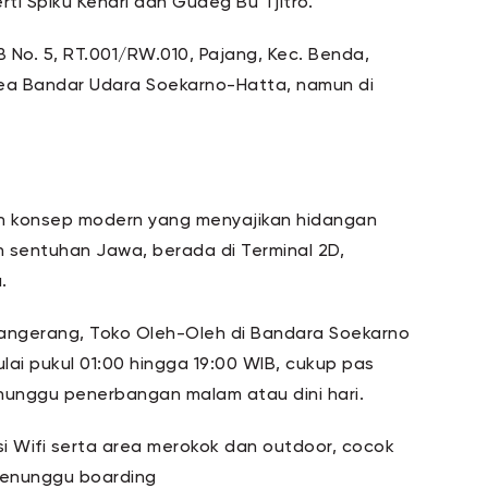
erti Spiku Kenari dan Gudeg Bu Tjitro.
B No. 5, RT.001/RW.010, Pajang, Kec. Benda,
rea Bandar Udara Soekarno-Hatta, namun di
 konsep modern yang menyajikan hidangan
n sentuhan Jawa, berada di Terminal 2D,
a.
 Tangerang, Toko Oleh-Oleh di Bandara Soekarno
ulai pukul 01:00 hingga 19:00 WIB, cukup pas
nggu penerbangan malam atau dini hari.
si Wifi serta area merokok dan outdoor, cocok
 menunggu boarding