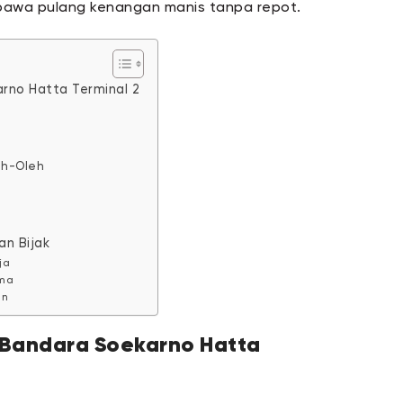
mbawa pulang kenangan manis tanpa repot.
rno Hatta Terminal 2
eh-Oleh
an Bijak
ja
ama
an
 Bandara Soekarno Hatta