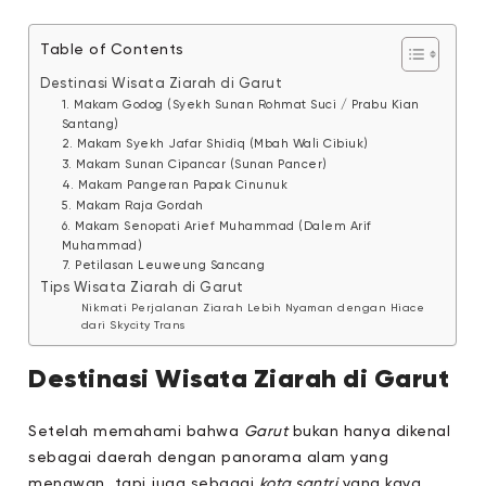
Table of Contents
Destinasi Wisata Ziarah di Garut
1. Makam Godog (Syekh Sunan Rohmat Suci / Prabu Kian
Santang)
2. Makam Syekh Jafar Shidiq (Mbah Wali Cibiuk)
3. Makam Sunan Cipancar (Sunan Pancer)
4. Makam Pangeran Papak Cinunuk
5. Makam Raja Gordah
6. Makam Senopati Arief Muhammad (Dalem Arif
Muhammad)
7. Petilasan Leuweung Sancang
Tips Wisata Ziarah di Garut
Nikmati Perjalanan Ziarah Lebih Nyaman dengan Hiace
dari Skycity Trans
Destinasi Wisata Ziarah di Garut
Setelah memahami bahwa
Garut
bukan hanya dikenal
sebagai daerah dengan panorama alam yang
menawan, tapi juga sebagai
kota santri
yang kaya