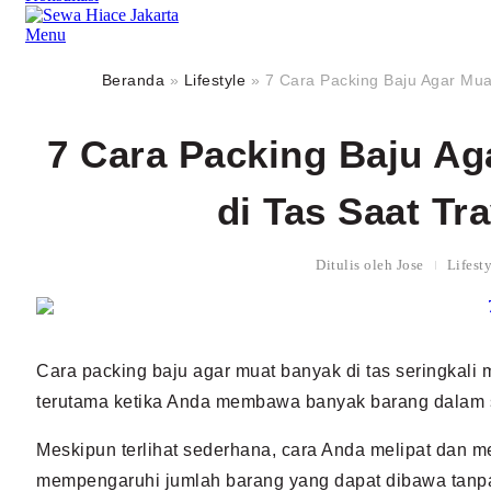
Menu
Beranda
»
Lifestyle
»
7 Cara Packing Baju Agar Mua
7 Cara Packing Baju Ag
di Tas Saat Tr
Ditulis oleh
Jose
Lifest
Cara packing baju agar muat banyak di tas seringkali m
terutama ketika Anda membawa banyak barang dalam s
Meskipun terlihat sederhana, cara Anda melipat dan m
mempengaruhi jumlah barang yang dapat dibawa tanpa