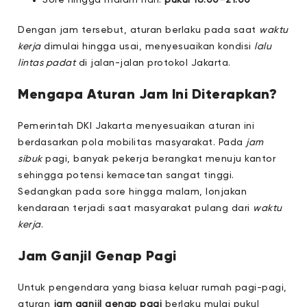
Sore hingga malam hari:
pukul 16.00–21.00
Dengan jam tersebut, aturan berlaku pada saat
waktu
kerja
dimulai hingga usai, menyesuaikan kondisi
lalu
lintas padat
di jalan-jalan protokol Jakarta.
Mengapa Aturan Jam Ini Diterapkan?
Pemerintah DKI Jakarta menyesuaikan aturan ini
berdasarkan pola mobilitas masyarakat. Pada
jam
sibuk
pagi, banyak pekerja berangkat menuju kantor
sehingga potensi kemacetan sangat tinggi.
Sedangkan pada sore hingga malam, lonjakan
kendaraan terjadi saat masyarakat pulang dari
waktu
kerja
.
Jam Ganjil Genap Pagi
Untuk pengendara yang biasa keluar rumah pagi-pagi,
aturan
jam ganjil genap pagi
berlaku mulai pukul