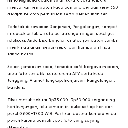
Nimo Highland
adalah salah satu wisata terbaru
menyajikan jembatan kaca panjang dengan view 360
derajat ke arah perbukitan serta perkebunan teh.
Terletak di kawasan Banjarsari, Pangalengan, tempat
ini cocok untuk wisata petualangan ringan sekaligus
relaksasi. Anda bisa berjalan di atas jembatan sambil
menikmati angin sepoi-sepoi dan hamparan hijau
tanpa batas.
Selain jembatan kaca, tersedia café bergaya modern,
area foto tematik, serta arena ATV serta kuda
tunggang. Alamat lengkap: Banjarsari, Pangalengan,
Bandung.
Tiket masuk sekitar Rp35.000–Rp50.000 tergantung
hari kunjungan, lalu tempat ini buka setiap hari dari
pukul 09.00–17.00 WIB. Pastikan baterai kamera Anda
penuh karena banyak spot foto yang sayang
dilewatkan!