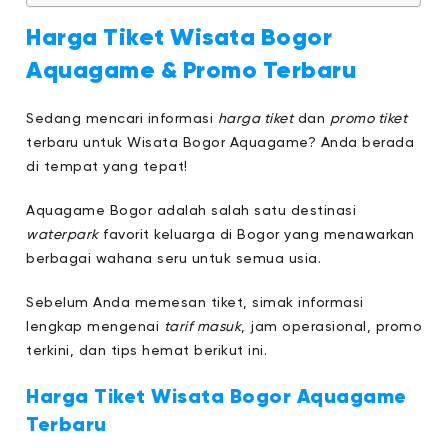
Harga Tiket Wisata Bogor
Aquagame & Promo Terbaru
Sedang mencari informasi
harga tiket
dan
promo tiket
terbaru untuk Wisata Bogor Aquagame? Anda berada
di tempat yang tepat!
Aquagame Bogor adalah salah satu destinasi
waterpark
favorit keluarga di Bogor yang menawarkan
berbagai wahana seru untuk semua usia.
Sebelum Anda memesan tiket, simak informasi
lengkap mengenai
tarif masuk
, jam operasional, promo
terkini, dan tips hemat berikut ini.
Harga Tiket Wisata Bogor Aquagame
Terbaru