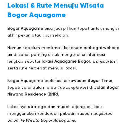
Lokasi & Rute Menuju Wisata
Bogor Aquagame
Bogor Aquagame
bisa jadi pilihan tepat untuk mengisi
akhir pekan atau libur sekolah.
Namun sebelum menikmati keseruan berbagai wahana
air di sana, penting untuk mengetahui informasi
lengkap seputar
lokasi Aquagame Bogor
,
transportasi
,
serta rute tercepat menuju lokasi.
Bogor Aquagame berlokasi di kawasan
Bogor Timur
,
tepatnya di dalam area
The Jungle Fest
di
Jalan Bogor
Nirwana Residence (BNR)
.
Lokasinya strategis dan mudah dijangkau, baik
menggunakan kendaraan pribadi maupun
angkutan
umum ke Wisata Bogor Aquagame
.