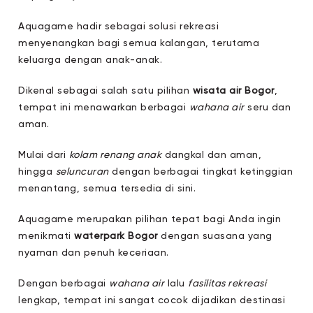
Aquagame hadir sebagai solusi rekreasi
menyenangkan bagi semua kalangan, terutama
keluarga dengan anak-anak.
Dikenal sebagai salah satu pilihan
wisata air Bogor
,
tempat ini menawarkan berbagai
wahana air
seru dan
aman.
Mulai dari
kolam renang anak
dangkal dan aman,
hingga
seluncuran
dengan berbagai tingkat ketinggian
menantang, semua tersedia di sini.
Aquagame merupakan pilihan tepat bagi Anda ingin
menikmati
waterpark Bogor
dengan suasana yang
nyaman dan penuh keceriaan.
Dengan berbagai
wahana air
lalu
fasilitas rekreasi
lengkap, tempat ini sangat cocok dijadikan destinasi