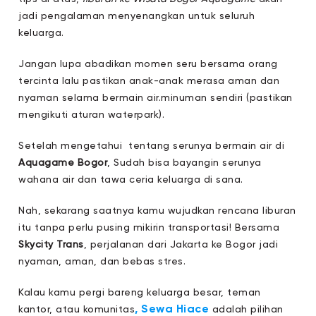
jadi pengalaman menyenangkan untuk seluruh
keluarga.
Jangan lupa abadikan momen seru bersama orang
tercinta lalu pastikan anak-anak merasa aman dan
nyaman selama bermain air.minuman sendiri (pastikan
mengikuti aturan waterpark).
Setelah mengetahui tentang serunya bermain air di
Aquagame Bogor
, Sudah bisa bayangin serunya
wahana air dan tawa ceria keluarga di sana.
Nah, sekarang saatnya kamu wujudkan rencana liburan
itu tanpa perlu pusing mikirin transportasi! Bersama
Skycity Trans
, perjalanan dari Jakarta ke Bogor jadi
nyaman, aman, dan bebas stres.
Kalau kamu pergi bareng keluarga besar, teman
, Sewa Hiace
kantor, atau komunitas
adalah pilihan