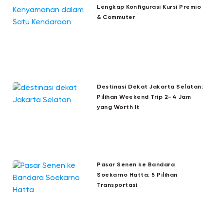
Lengkap Konfigurasi Kursi Premio
& Commuter
Destinasi Dekat Jakarta Selatan:
Pilihan Weekend Trip 2–4 Jam
yang Worth It
Pasar Senen ke Bandara
Soekarno Hatta: 5 Pilihan
Transportasi