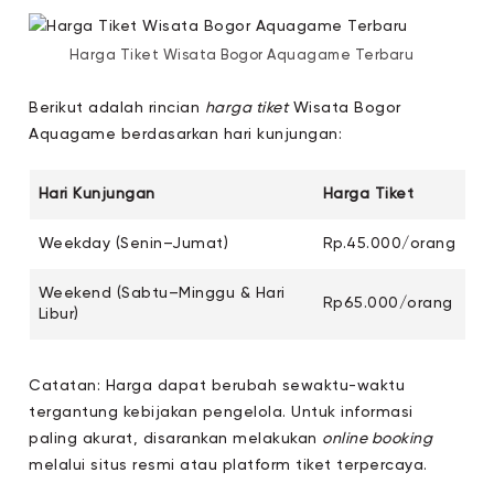
Harga Tiket Wisata Bogor Aquagame Terbaru
Berikut adalah rincian
harga tiket
Wisata Bogor
Aquagame berdasarkan hari kunjungan:
Hari Kunjungan
Harga Tiket
Weekday (Senin–Jumat)
Rp.45.000/orang
Weekend (Sabtu–Minggu & Hari
Rp65.000/orang
Libur)
Catatan: Harga dapat berubah sewaktu-waktu
tergantung kebijakan pengelola. Untuk informasi
paling akurat, disarankan melakukan
online booking
melalui situs resmi atau platform tiket terpercaya.