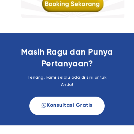
Masih Ragu dan Punya
Pertanyaan?
Tenang, kami selalu ada di sini untuk
Anda!
Konsultasi Gratis