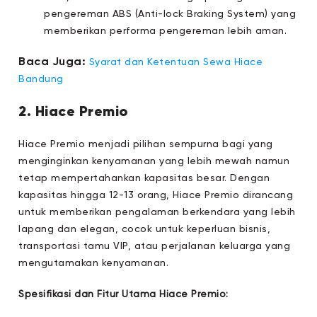
pengereman ABS (Anti-lock Braking System) yang
memberikan performa pengereman lebih aman.
Baca Juga:
Syarat dan Ketentuan Sewa Hiace
Bandung
2. Hiace Premio
Hiace Premio menjadi pilihan sempurna bagi yang
menginginkan kenyamanan yang lebih mewah namun
tetap mempertahankan kapasitas besar. Dengan
kapasitas hingga 12-13 orang, Hiace Premio dirancang
untuk memberikan pengalaman berkendara yang lebih
lapang dan elegan, cocok untuk keperluan bisnis,
transportasi tamu VIP, atau perjalanan keluarga yang
mengutamakan kenyamanan.
Spesifikasi dan Fitur Utama Hiace Premio: