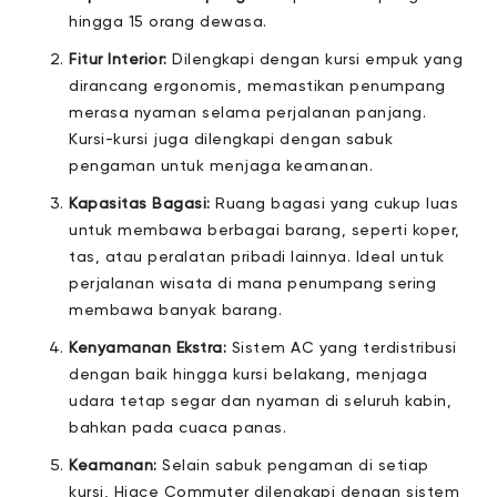
hingga 15 orang dewasa.
Fitur Interior:
Dilengkapi dengan kursi empuk yang
dirancang ergonomis, memastikan penumpang
merasa nyaman selama perjalanan panjang.
Kursi-kursi juga dilengkapi dengan sabuk
pengaman untuk menjaga keamanan.
Kapasitas Bagasi:
Ruang bagasi yang cukup luas
untuk membawa berbagai barang, seperti koper,
tas, atau peralatan pribadi lainnya. Ideal untuk
perjalanan wisata di mana penumpang sering
membawa banyak barang.
Kenyamanan Ekstra:
Sistem AC yang terdistribusi
dengan baik hingga kursi belakang, menjaga
udara tetap segar dan nyaman di seluruh kabin,
bahkan pada cuaca panas.
Keamanan:
Selain sabuk pengaman di setiap
kursi, Hiace Commuter dilengkapi dengan sistem