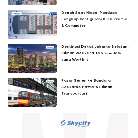
Denah Seat Hiace: Panduan
Lengkap Konfigurasi Kursi Premio
& Commuter
Destinasi Dekat Jakarta Selatan:
Pilihan Weekend Trip 2–4 Jam
yang Worth It
Pasar Senen ke Bandara
Soekarno Hatta: 5 Pilihan
Transportasi