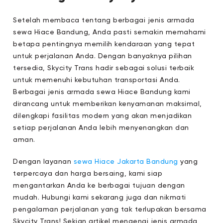
Setelah membaca tentang berbagai jenis armada
sewa Hiace Bandung, Anda pasti semakin memahami
betapa pentingnya memilih kendaraan yang tepat
untuk perjalanan Anda. Dengan banyaknya pilihan
tersedia, Skycity Trans hadir sebagai solusi terbaik
untuk memenuhi kebutuhan transportasi Anda.
Berbagai jenis armada sewa Hiace Bandung kami
dirancang untuk memberikan kenyamanan maksimal,
dilengkapi fasilitas modern yang akan menjadikan
setiap perjalanan Anda lebih menyenangkan dan
aman.
Dengan layanan
sewa Hiace Jakarta Bandung
yang
terpercaya dan harga bersaing, kami siap
mengantarkan Anda ke berbagai tujuan dengan
mudah. Hubungi kami sekarang juga dan nikmati
pengalaman perjalanan yang tak terlupakan bersama
Skycity Trans! Sekian artikel mengenai jenis armada