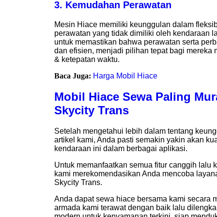
3. Kemudahan Perawatan
Mesin Hiace memiliki keunggulan dalam fleksib
perawatan yang tidak dimiliki oleh kendaraan la
untuk memastikan bahwa perawatan serta perb
dan efisien, menjadi pilihan tepat bagi mer
& ketepatan waktu.
Baca Juga:
Harga Mobil Hiace
Mobil Hiace
Sewa
Paling Mu
Skycity Trans
Setelah mengetahui lebih dalam tentang keung
artikel kami, Anda pasti semakin yakin akan kua
kendaraan ini dalam berbagai aplikasi.
Untuk memanfaatkan semua fitur canggih lalu 
kami merekomendasikan Anda mencoba laya
Skycity Trans.
Anda dapat sewa hiace bersama kami secara m
armada kami terawat dengan baik lalu dilengka
modern untuk kenyamanan terkini, siap mendu