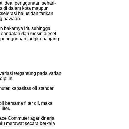
t ideal penggunaan sehari-
as di dalam kota maupun
selerasi halus dan tarikan
g bawaan.
an bakarnya irit, sehingga
eandalan dari mesin diesel
at penggunaan jangka panjang.
ariasi tergantung pada varian
ipilih.
er, kapasitas oli standar
 bersama filter oli, maka
iter.
ace Commuter agar kinerja
lalu merawat secara berkala