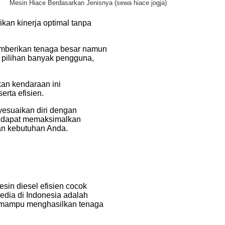
Mesin Hiace Berdasarkan Jenisnya (sewa hiace jogja)
an kinerja optimal tanpa
emberikan tenaga besar namun
i pilihan banyak pengguna,
an kendaraan ini
rta efisien.
yesuaikan diri dengan
a dapat memaksimalkan
an kebutuhan Anda.
sin diesel efisien cocok
edia di Indonesia adalah
r mampu menghasilkan tenaga