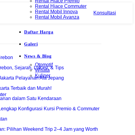
Rental Hiace Premio
Rental Hiace Commuter
Rental Mobil Innova
Konsultasi
Rental Mobil Avanza
Daftar Harga
Galeri
News & Blog
Otomotif
ebon, Sejarah, Lokasi, & Tips
Wisata
Kuliner
arta Terbaik dan Murah!
engkap Konfigurasi Kursi Premio & Commuter
tan: Pilihan Weekend Trip 2–4 Jam yang Worth