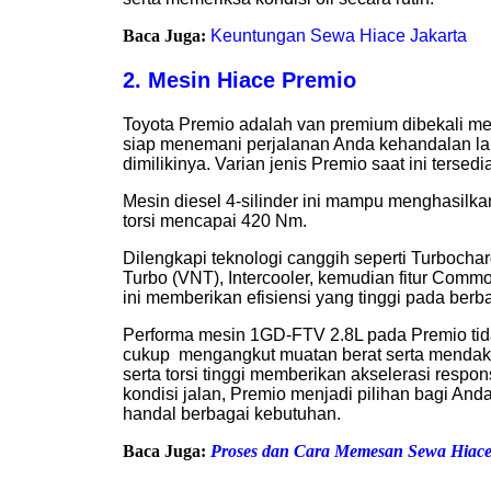
Baca Juga:
Keuntungan Sewa Hiace Jakarta
2. Mesin Hiace Premio
Toyota Premio adalah van premium dibekali me
siap menemani perjalanan Anda kehandalan la
dimilikinya. Varian jenis Premio saat ini terse
Mesin diesel 4-silinder ini mampu menghasilk
torsi mencapai 420 Nm.
Dilengkapi teknologi canggih seperti Turbocha
Turbo (VNT), Intercooler, kemudian fitur Comm
ini memberikan efisiensi yang tinggi pada berb
Performa mesin 1GD-FTV 2.8L pada Premio tida
cukup mengangkut muatan berat serta mendak
serta torsi tinggi memberikan akselerasi respons
kondisi jalan, Premio menjadi pilihan bagi An
handal berbagai kebutuhan.
Baca Juga:
Proses dan Cara Memesan Sewa Hiace