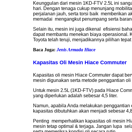
Keunggulan dari mesin 1KD-FTV 2.5L ini sanga
hari. Dengan tenaga cukup menunjang mobilit
perjalanan jauh, serta torsi baik memberikan ak
memadai mengangkut penumpang serta baran
Selain itu, mesin ini juga dikenal efisiensi bah
dapat membantu menekan biaya operasional. K
Toyota telah teruji, menjadikannya pilihan tep
Baca Juga:
Jenis Armada Hiace
Kapasitas Oli Mesin
Hiace Commuter
Kapasitas oli mesin Hiace Commuter dapat berv
mesin digunakan serta metode penggantian oli d
Untuk mesin 2.5L (1KD-FTV) pada Hiace Commut
yang diperlukan adalah sebesar 4,5 liter.
Namun, apabila Anda melakukan penggantian oli
kapasitas dibutuhkan akan menjadi sebesar 4,8 l
Penting memperhatikan kapasitas oli mesin Hi
mesin tetap optimal & terjaga. Jangan lupa se
serta memeriksa kondisi oli secara rutin.