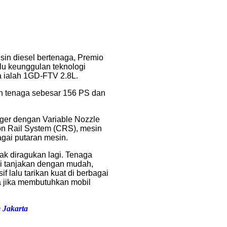
sin diesel bertenaga, Premio
lu keunggulan teknologi
dia ialah 1GD-FTV 2.8L.
an tenaga sebesar 156 PS dan
rger dengan Variable Nozzle
on Rail System (CRS), mesin
agai putaran mesin.
k diragukan lagi. Tenaga
i tanjakan dengan mudah,
if lalu tarikan kuat di berbagai
da jika membutuhkan mobil
 Jakarta