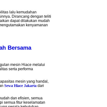
ilitas lalu kemudahan
innya. Dirancang dengan teliti
aikan dapat dilakukan mudah
eka mengutamakan kenyamanan
rah Bersama
gulan mesin Hiace melalui
litas serta performa
kapasitas mesin yang handal,
nan
Sewa Hiace Jakarta
dari
udah dan efisien, semua
pi semua fitur keselamatan
kung segala kebutuhan