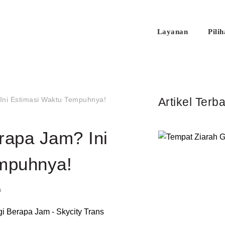
Layanan
Pili
Konsultasi
Ini Estimasi Waktu Tempuhnya!
Artikel Terb
rapa Jam? Ini
mpuhnya!
a