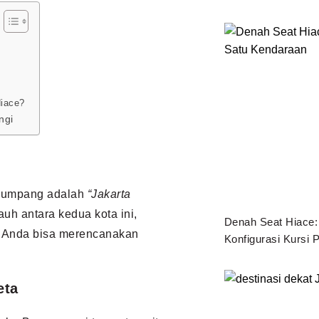
Hiace?
ngi
enumpang adalah
“Jakarta
uh antara kedua kota ini,
Denah Seat Hiace
r Anda bisa merencanakan
Konfigurasi Kursi
eta