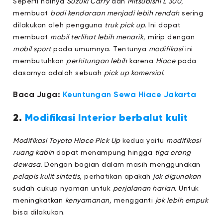
Seperti halnya
Suzuki Carry
dan
Mitsubishi L 300
,
membuat
bodi kendaraan menjadi lebih rendah
sering
dilakukan oleh pengguna
truk pick up.
Ini dapat
membuat
mobil terlihat lebih menarik,
mirip dengan
mobil sport
pada umumnya. Tentunya
modifikasi
ini
membutuhkan
perhitungan lebih
karena
Hiace
pada
dasarnya adalah sebuah
pick up komersial.
Baca Juga:
Keuntungan Sewa Hiace Jakarta
2.
Modifikasi Interior berbalut kulit
Modifikasi Toyota Hiace Pick Up
kedua yaitu
modifikasi
ruang kabin
dapat menampung hingga
tiga orang
dewasa.
Dengan bagian dalam masih menggunakan
pelapis kulit sintetis,
perhatikan apakah
jok digunakan
sudah cukup nyaman untuk
perjalanan harian.
Untuk
meningkatkan
kenyamanan,
mengganti
jok lebih empuk
bisa dilakukan.