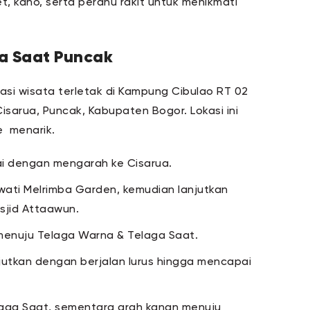
t, kano, serta perahu rakit untuk menikmati
ga Saat Puncak
si wisata terletak di Kampung Cibulao RT 02
sarua, Puncak, Kabupaten Bogor. Lokasi ini
e menarik.
lai dengan mengarah ke Cisarua.
ewati Melrimba Garden, kemudian lanjutkan
sjid Attaawun.
 menuju Telaga Warna & Telaga Saat.
njutkan dengan berjalan lurus hingga mencapai
Telaga Saat, sementara arah kanan menuju