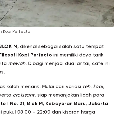
fi Kopi Perfecto
BLOK M,
dikenal sebagai salah satu tempat
Filosofi Kopi Perfecto
ini memiliki daya tarik
erta
mewah
. Dibagi menjadi dua lantai, cafe ini
as.
ak kalah menarik. Mulai dari variasi
teh
,
kopi
,
serta
croissant
, siap memanjakan lidah para
ito I No. 21
,
Blok M
,
Kebayoran Baru
,
Jakarta
lai pukul 08:00 – 22:00 dan kisaran harga