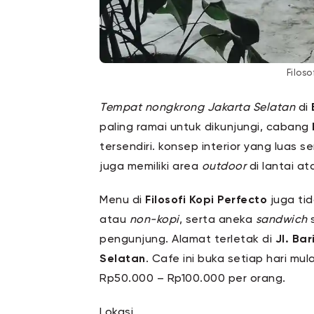
Filoso
Tempat nongkrong Jakarta Selatan
di
paling ramai untuk dikunjungi, cabang
tersendiri. konsep interior yang luas s
juga memiliki area
outdoor
di lantai at
Menu di
Filosofi Kopi Perfecto
juga tid
atau
non-kopi
, serta aneka
sandwich
pengunjung. Alamat terletak di
Jl. Bar
Selatan
. Cafe ini buka setiap hari mu
Rp50.000 – Rp100.000 per orang.
Lokasi