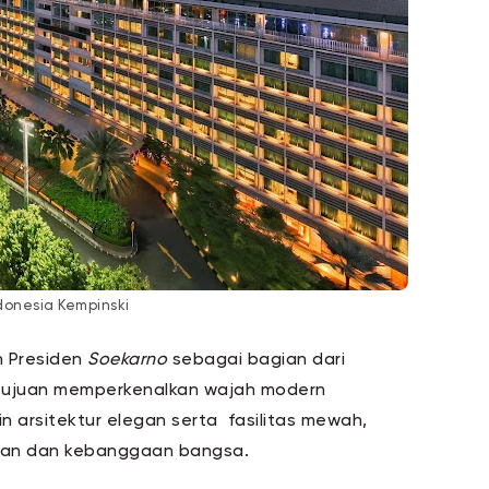
donesia Kempinski
h Presiden
Soekarno
sebagai bagian dari
 tujuan memperkenalkan wajah modern
 arsitektur elegan serta fasilitas mewah,
juan dan kebanggaan bangsa.