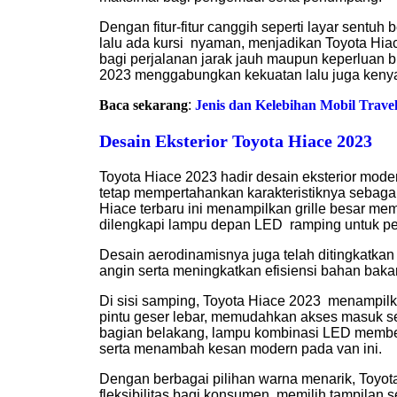
Dengan fitur-fitur canggih seperti layar sentuh
lalu ada kursi nyaman, menjadikan Toyota Hiac
bagi perjalanan jarak jauh maupun keperluan bi
2023 menggabungkan kekuatan lalu juga ken
Baca sekarang
:
Jenis dan Kelebihan Mobil Trave
Desain Eksterior Toyota Hiace 2023
Toyota Hiace 2023 hadir desain eksterior mod
tetap mempertahankan karakteristiknya sebaga
Hiace terbaru ini menampilkan grille besar me
dilengkapi lampu depan LED ramping untuk p
Desain aerodinamisnya juga telah ditingkatka
angin serta meningkatkan efisiensi bahan bakar
Di sisi samping, Toyota Hiace 2023 menampilk
pintu geser lebar, memudahkan akses masuk se
bagian belakang, lampu kombinasi LED memberik
serta menambah kesan modern pada van ini.
Dengan berbagai pilihan warna menarik, Toyo
fleksibilitas bagi konsumen memilih tampilan s