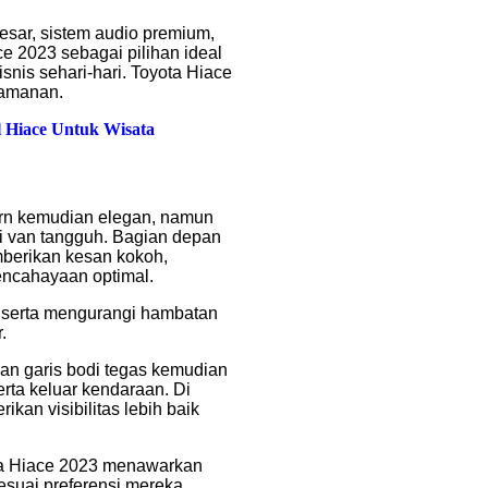
 besar, sistem audio premium,
e 2023 sebagai pilihan ideal
snis sehari-hari. Toyota Hiace
yamanan.
l Hiace Untuk Wisata
ern kemudian elegan, namun
i van tangguh. Bagian depan
mberikan kesan kokoh,
encahayaan optimal.
n serta mengurangi hambatan
.
an garis bodi tegas kemudian
rta keluar kendaraan. Di
an visibilitas lebih baik
ta Hiace 2023 menawarkan
esuai preferensi mereka.