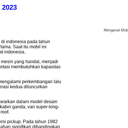
 2023
Mengenal Mobi
 di indonesia pada tahun
tama. Saat itu mobil ini
at indonesia.
a mesin yang handal, menjadi
portasi membutuhkan kapasitas
3 mengalami perkembangan lalu
erasi kedua diluncurkan
awarkan dalam model desain
kabin ganda, van super-long-
roof.
ersi pickup. Pada tahun 1982
ubahan signifikan dibandingkan