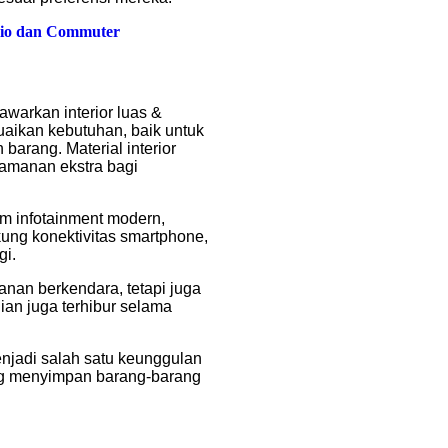
emio dan Commuter
warkan interior luas &
uaikan kebutuhan, baik untuk
arang. Material interior
yamanan ekstra bagi
m infotainment modern,
ung konektivitas smartphone,
gi.
manan berkendara, tetapi juga
an juga terhibur selama
jadi salah satu keunggulan
 menyimpan barang-barang